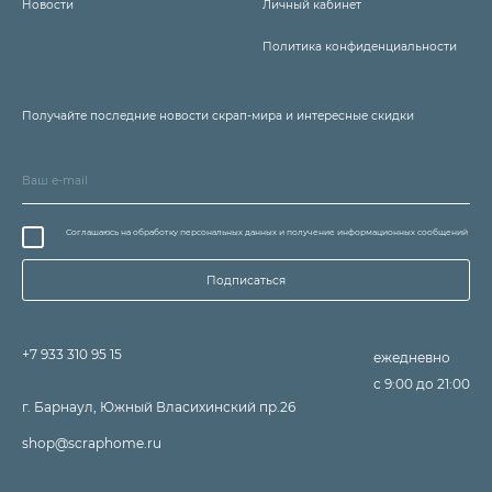
Новости
Личный кабинет
Политика конфиденциальности
Получайте последние новости скрап-мира и интересные скидки
Соглашаюсь на обработку персональных данных и получение информационных сообщений
Подписаться
+7 933 310 95 15
ежедневно
с 9:00 до 21:00
г. Барнаул, Южный Власихинский пр.26
shop@scraphome.ru